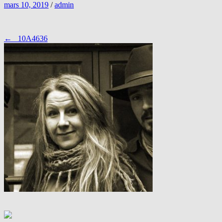
mars 10, 2019
/
admin
Inläggsnavigering
←
_10A4636