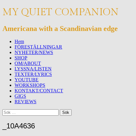
MY QUIET COMPANION
Americana with a Scandinavian edge
Meny
Hoppa
Hem
till
FÖRESTÄLLNINGAR
innehåll
NYHETER/NEWS
SHOP
OM/ABOUT
LYSSNA/LISTEN
TEXTER/LYRICS
YOUTUBE
WORKSHOPS
KONTAKT/CONTACT
GIGS
REVIEWS
Sök
Sök
efter:
_10A4636