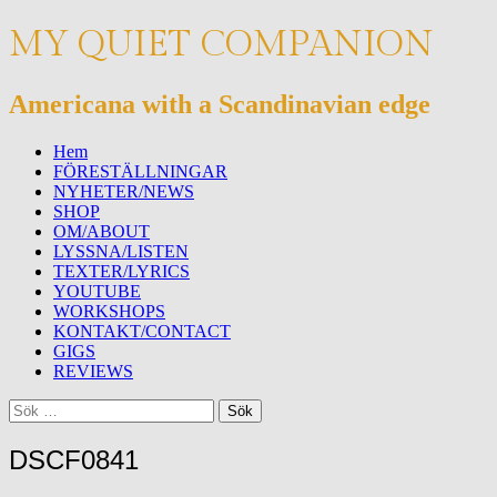
MY QUIET COMPANION
Americana with a Scandinavian edge
Meny
Hoppa
Hem
till
FÖRESTÄLLNINGAR
innehåll
NYHETER/NEWS
SHOP
OM/ABOUT
LYSSNA/LISTEN
TEXTER/LYRICS
YOUTUBE
WORKSHOPS
KONTAKT/CONTACT
GIGS
REVIEWS
Sök
Sök
efter:
DSCF0841