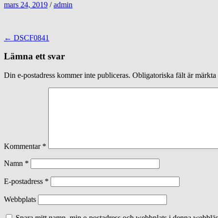
mars 24, 2019
/
admin
Inläggsnavigering
←
DSCF0841
Lämna ett svar
Din e-postadress kommer inte publiceras.
Obligatoriska fält är märkta
Kommentar
*
Namn
*
E-postadress
*
Webbplats
Spara mitt namn, min e-postadress och webbplats i denna webbläsa