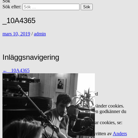
Sök
Sök efter:
_10A4365
mars 10, 2019
/
admin
Inläggsnavigering
←
_10A4365
© 2015 My Quiet Companion All rights reserved
Integritet och cookies: Den här webbplatsen använder cookies.
Genom att fortsätta använda den här webbplatsen godkänner du
deras användning.
Om du vill veta mer, inklusive hur du kontrollerar cookies, se:
Cookie-policy
Drivs med WordPress
|
Tema: Hemingway Rewritten av
Anders