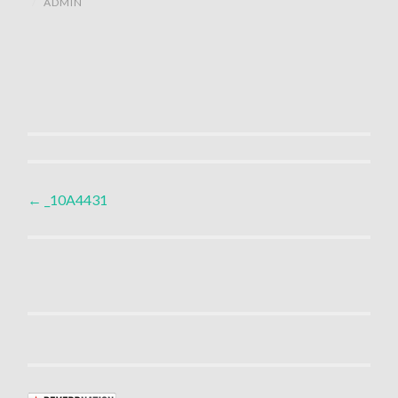
/
ADMIN
Inläggsnavigering
←
_10A4431