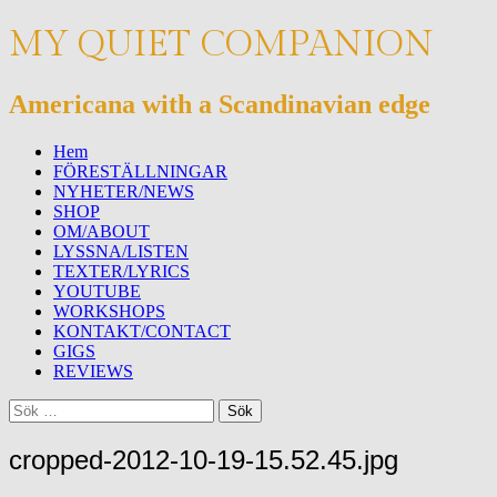
MY QUIET COMPANION
Americana with a Scandinavian edge
Meny
Hoppa
Hem
till
FÖRESTÄLLNINGAR
innehåll
NYHETER/NEWS
SHOP
OM/ABOUT
LYSSNA/LISTEN
TEXTER/LYRICS
YOUTUBE
WORKSHOPS
KONTAKT/CONTACT
GIGS
REVIEWS
Sök
Sök
efter:
cropped-2012-10-19-15.52.45.jpg