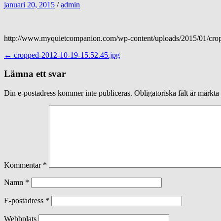
januari 20, 2015
/
admin
http://www.myquietcompanion.com/wp-content/uploads/2015/01/cro
Inläggsnavigering
←
cropped-2012-10-19-15.52.45.jpg
Lämna ett svar
Din e-postadress kommer inte publiceras.
Obligatoriska fält är märkta
Kommentar
*
Namn
*
E-postadress
*
Webbplats