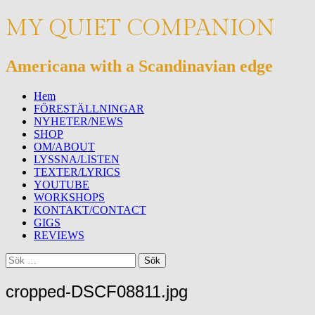
MY QUIET COMPANION
Americana with a Scandinavian edge
Meny
Hoppa
Hem
till
FÖRESTÄLLNINGAR
innehåll
NYHETER/NEWS
SHOP
OM/ABOUT
LYSSNA/LISTEN
TEXTER/LYRICS
YOUTUBE
WORKSHOPS
KONTAKT/CONTACT
GIGS
REVIEWS
Sök
Sök
efter:
cropped-DSCF08811.jpg