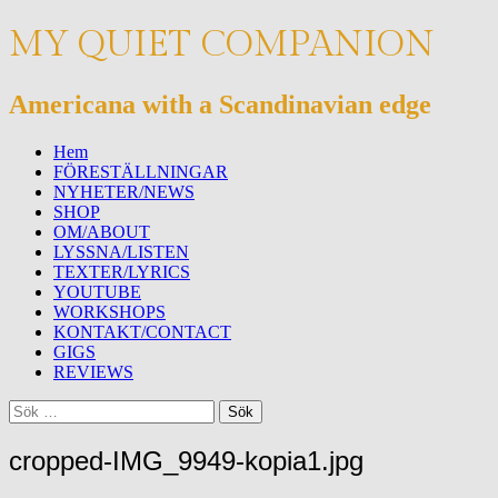
MY QUIET COMPANION
Americana with a Scandinavian edge
Meny
Hoppa
Hem
till
FÖRESTÄLLNINGAR
innehåll
NYHETER/NEWS
SHOP
OM/ABOUT
LYSSNA/LISTEN
TEXTER/LYRICS
YOUTUBE
WORKSHOPS
KONTAKT/CONTACT
GIGS
REVIEWS
Sök
Sök
efter:
cropped-IMG_9949-kopia1.jpg