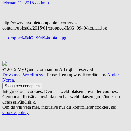
februari 11, 2015
/
admin
http://www.myquietcompanion.com/wp-
content/uploads/2015/01/cropped-IMG_9949-kopia1.jpg
Inläggsnavigering
←
cropped-IMG_9949-kopia1.jpg
© 2015 My Quiet Companion All rights reserved
Drivs med WordPress
|
Tema: Hemingway Rewritten av
Anders
Norén
.
Integritet och cookies: Den här webbplatsen använder cookies.
Genom att fortsätta använda den här webbplatsen godkänner du
deras användning.
Om du vill veta mer, inklusive hur du kontrollerar cookies, se:
Cookie-policy