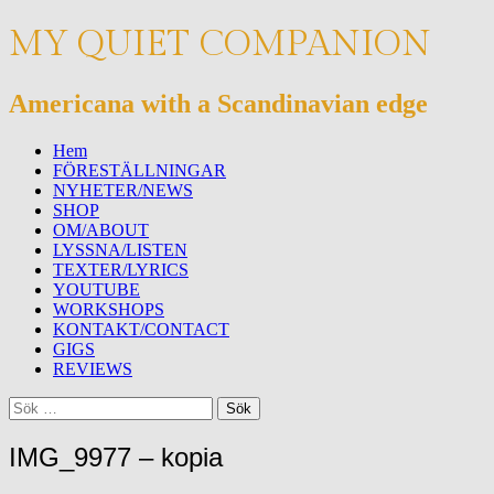
MY QUIET COMPANION
Americana with a Scandinavian edge
Meny
Hoppa
Hem
till
FÖRESTÄLLNINGAR
innehåll
NYHETER/NEWS
SHOP
OM/ABOUT
LYSSNA/LISTEN
TEXTER/LYRICS
YOUTUBE
WORKSHOPS
KONTAKT/CONTACT
GIGS
REVIEWS
Sök
Sök
efter:
IMG_9977 – kopia