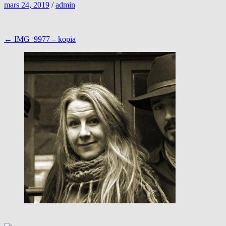
mars 24, 2019
/
admin
Inläggsnavigering
←
IMG_9977 – kopia