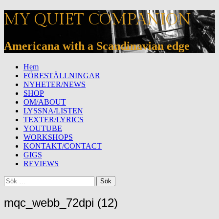
MY QUIET COMPANION
Americana with a Scandinavian edge
Meny
Hoppa
Hem
till
FÖRESTÄLLNINGAR
innehåll
NYHETER/NEWS
SHOP
OM/ABOUT
LYSSNA/LISTEN
TEXTER/LYRICS
YOUTUBE
WORKSHOPS
KONTAKT/CONTACT
GIGS
REVIEWS
Sök
Sök
efter:
mqc_webb_72dpi (12)