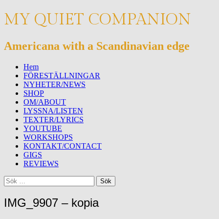
MY QUIET COMPANION
Americana with a Scandinavian edge
Meny
Hoppa
Hem
till
FÖRESTÄLLNINGAR
innehåll
NYHETER/NEWS
SHOP
OM/ABOUT
LYSSNA/LISTEN
TEXTER/LYRICS
YOUTUBE
WORKSHOPS
KONTAKT/CONTACT
GIGS
REVIEWS
Sök
Sök
efter:
IMG_9907 – kopia