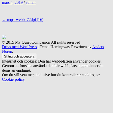
mars 4, 2019
/
admin
Inläggsnavigering
←
mqc_webb_72dpi (16)
© 2015 My Quiet Companion All rights reserved
Drivs med WordPress
|
Tema: Hemingway Rewritten av
Anders
Norén
.
Integritet och cookies: Den här webbplatsen använder cookies.
Genom att fortsätta använda den här webbplatsen godkänner du
deras användning.
Om du vill veta mer, inklusive hur du kontrollerar cookies, se:
Cookie-policy