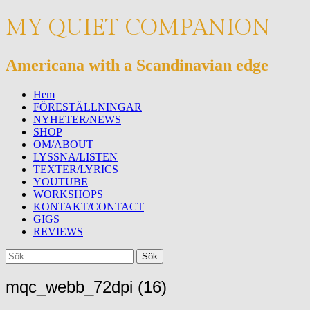
MY QUIET COMPANION
Americana with a Scandinavian edge
Meny
Hoppa
Hem
till
FÖRESTÄLLNINGAR
innehåll
NYHETER/NEWS
SHOP
OM/ABOUT
LYSSNA/LISTEN
TEXTER/LYRICS
YOUTUBE
WORKSHOPS
KONTAKT/CONTACT
GIGS
REVIEWS
Sök
Sök
efter:
mqc_webb_72dpi (16)